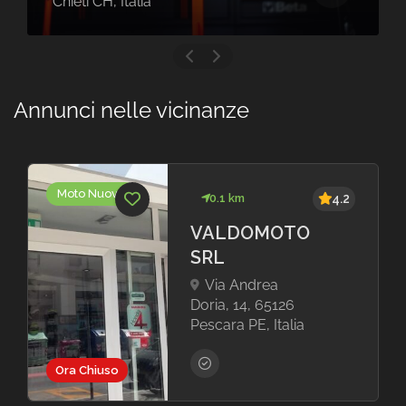
Chieti CH, Italia
Annunci nelle vicinanze
Moto Nuove
0.1 km
4.2
VALDOMOTO
SRL
Via Andrea
Doria, 14, 65126
Pescara PE, Italia
Ora Chiuso