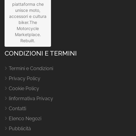
piattaforma che
unisce moto,
accessori e cultura
biker.The
Motorcycle
Marketplace.
Rebuilt.
CONDIZIONI E TERMINI
Termini e Condizioni
Privacy Policy
Cookie Policy
Iinformativa Privacy
Contatti
Elenco Negozi
Pubblicità