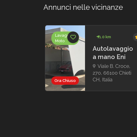
Annunci nelle vicinanze
Lavaggio
km
5.0
1.0 km
Moto
d
Autolavaggio
a mano Eni
ge
Viale B. Croce,
270, 66100 Chieti
 B.
CH, Italia
 280,
Ora Chiuso
hieti
ia