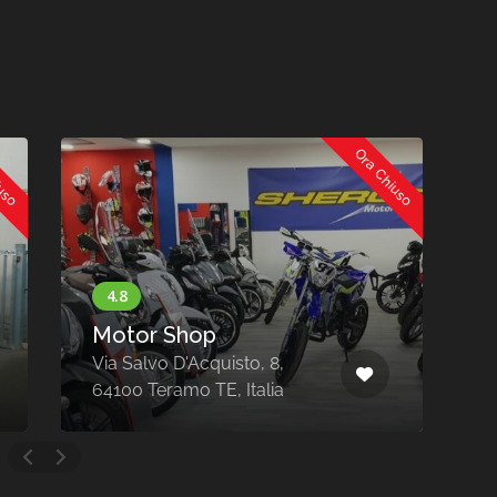
iuso
Ora Chiuso
Motor Shop
Via Salvo D'Acquisto, 8,
V
64100 Teramo TE, Italia
5