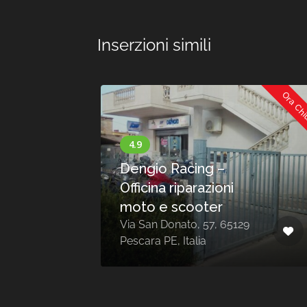
Inserzioni simili
Ora Chiuso
Ora Ch
Dengio Racing –
Officina riparazioni
moto e scooter
4
Via San Donato, 57, 65129
Pescara PE, Italia