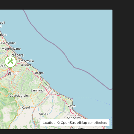
Leaflet
| ©
OpenStreetMap
contributors