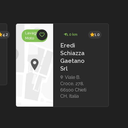
Lavaggio
4.2
1.0 km
1.0
Moto
Eredi
Schiazza
Gaetano
Srl
Viale B.
Croce, 278,
66100 Chieti
CH, Italia