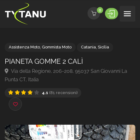
0
Assistenza Moto
,
Gommista Moto
Catania
,
Sicilia
PIANETA GOMME 2 CALÌ
Via della Regione, 206-208, 95037 San Giovanni La
Punta CT, Italia
4.1
(81 recensioni)