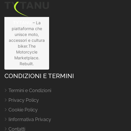
TYTANU
– La
piattaforma che
unisce moto,
accessori e cultura
biker.The
Motorcycle
Marketplace.
Rebuilt.
CONDIZIONI E TERMINI
Termini e Condizioni
Privacy Policy
Cookie Policy
Iinformativa Privacy
Contatti