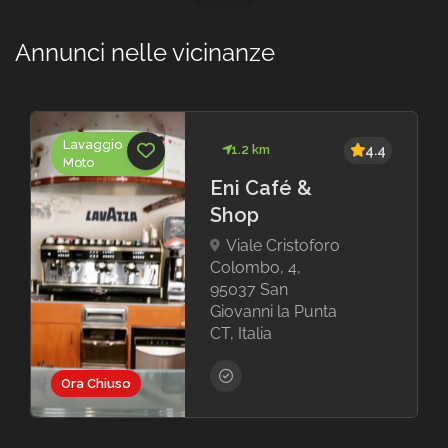
Annunci nelle vicinanze
Lavaggio
1.2 km
4.4
Moto
Eni Café &
Shop
Viale Cristoforo
Colombo, 4,
95037 San
Giovanni la Punta
CT, Italia
Ora Chiuso