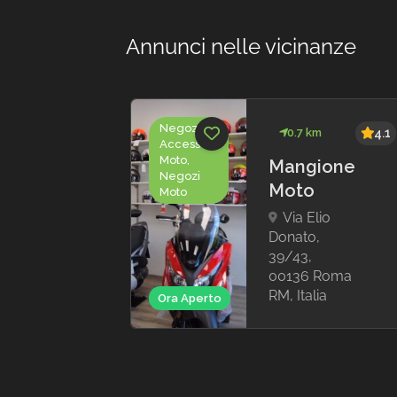
Annunci nelle vicinanze
Assistenza
Assi
0.9 km
4.4
Moto
Mot
Officina Moto
e Scooter
M2Moto
Circonvallazione
Trionfale, 131,
00195 Roma RM,
Ora 
Italia
Ora Chiuso