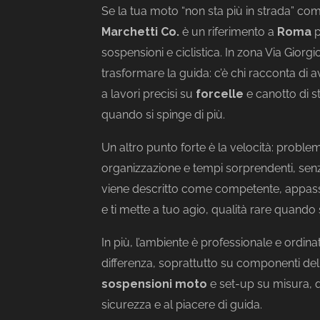
Se la tua moto “non sta più in strada” co
Marchetti Co.
è un riferimento a
Roma
p
sospensioni e ciclistica. In zona Via Giorgio
trasformare la guida: c’è chi racconta di
a lavori precisi su
forcelle
e canotto di s
quando si spinge di più.
Un altro punto forte è la velocità: probl
organizzazione e tempi sorprendenti, senza
viene descritto come competente, appassion
e ti mette a tuo agio, qualità rare quando si
In più, l’ambiente è professionale e ordinat
differenza, soprattutto su componenti deli
sospensioni moto
e set-up su misura, q
sicurezza e al piacere di guida.