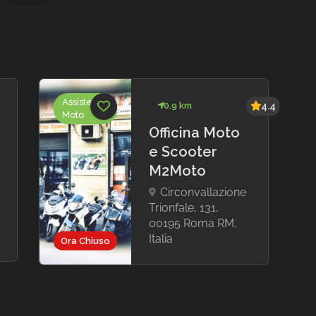
stenza
Negozi
1.0 km
4.5
o
Accessori
Moto,
Albanesi
Negozi
Moto
Moto
Via degli
Scipioni, 31,
00192 Roma
RM, Italia
Aperto
Ora Aperto