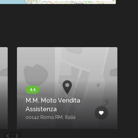
Ora Aperto
R.M. Moto (via In
e
Selci)
riti, 39,
Via in Selci, 65, 00184 Roma
talia
RM, Italia