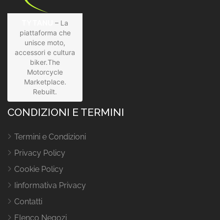
TYTANU
– La
piattaforma che
unisce moto,
accessori e cultura
biker.The
Motorcycle
Marketplace.
Rebuilt.
CONDIZIONI E TERMINI
Termini e Condizioni
Privacy Policy
Cookie Policy
Iinformativa Privacy
Contatti
Elenco Negozi