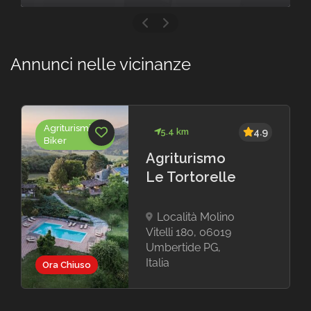
Annunci nelle vicinanze
Agriturismi
5.4 km
4.9
Biker
Agriturismo
Le Tortorelle
Località Molino
Vitelli 180, 06019
Umbertide PG,
Italia
Ora Chiuso