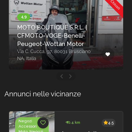
Ora Chiuso
MOTO BOUTIQUE S.R.L. |
CFMOTO-VOGE-Benelli-
Peugeot-Wottan Motor
Via C. Cucca, 97, 80031 Brusciano
NA, Italia
Annunci nelle vicinanze
Negozi
0.4 km
4.5
Accessori
Moto, Negozi