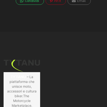
Condividi
Pin It
Email
TYTANU
– La
piattaforma che
unisce moto,
accessori e cultura
biker.The
Motorcycle
Marketplace.