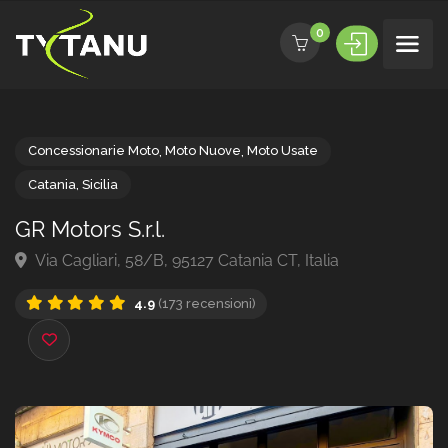
0
Concessionarie Moto
,
Moto Nuove
,
Moto Usate
Catania
,
Sicilia
GR Motors S.r.l.
Via Cagliari, 58/B, 95127 Catania CT, Italia
4.9
(173 recensioni)