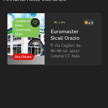
Assistenza
0.1 km
4.9
Moto,
Gommista
Euromaster
Moto
Sicali Orazio
Via Cagliari, 84-
86-88-90, 95127
Catania CT, Italia
Ora Chiuso