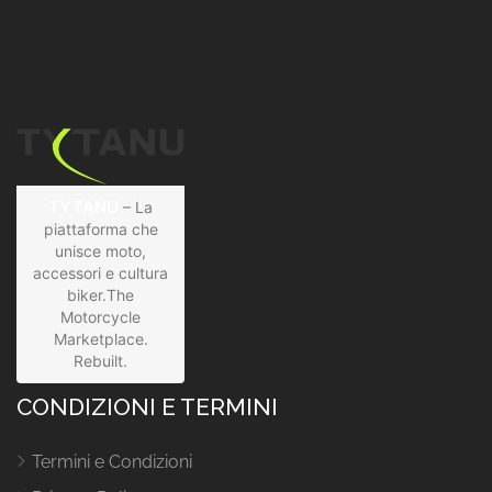
TYTANU
– La
piattaforma che
unisce moto,
accessori e cultura
biker.The
Motorcycle
Marketplace.
Rebuilt.
CONDIZIONI E TERMINI
Termini e Condizioni