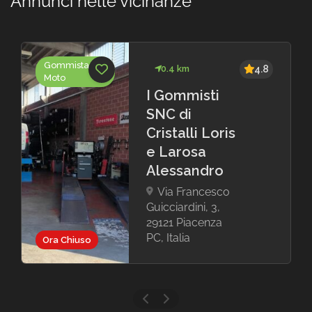
Annunci nelle vicinanze
Gommista
0.4 km
4.8
Moto
I Gommisti
SNC di
Cristalli Loris
e Larosa
Alessandro
Via Francesco
Guicciardini, 3,
29121 Piacenza
PC, Italia
Ora Chiuso