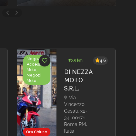
Negozi
0.5 km
4.6
Accessori
Moto,
DI NEZZA
Negozi
MOTO
Moto
S.R.L.
Via
Vincenzo
Cesati, 32-
34, 00171
Roma RM,
Italia
Ora Chiuso