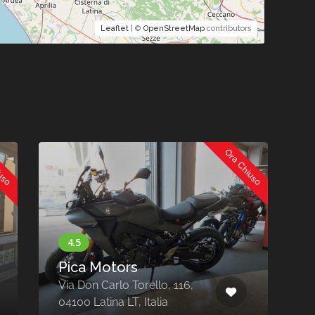
Leaflet
| ©
OpenStreetMap
contributors
iuso
Ora Chiuso
Pica Motors
Via Don Carlo Torello, 116,
V
04100 Latina LT, Italia
0