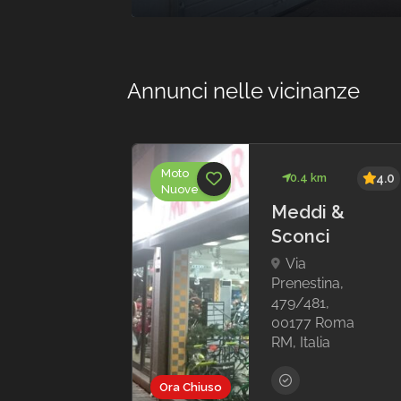
Annunci nelle vicinanze
Moto
km
3.7
0.4 km
4.0
Nuove
Meddi &
p 60
Sconci
 Srl
Via
Prenestina,
479/481,
ina,
00177 Roma
0177
RM, Italia
RM,
Ora Chiuso