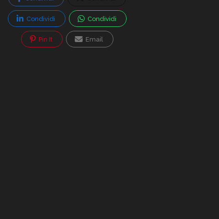
Condividi
Condividi
Pin It
Email