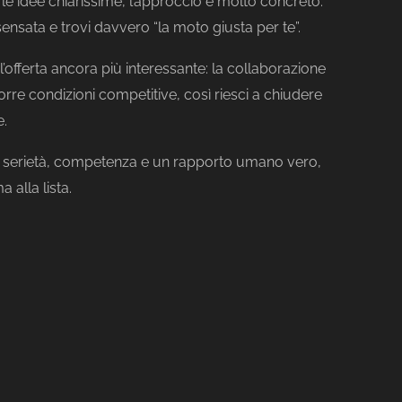
le idee chiarissime, l’approccio è molto concreto:
sata e trovi davvero “la moto giusta per te”.
l’offerta ancora più interessante: la collaborazione
rre condizioni competitive, così riesci a chiudere
e.
 serietà, competenza e un rapporto umano vero,
 alla lista.