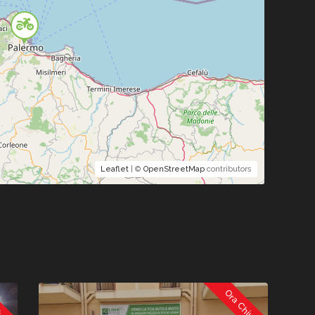
Leaflet
| ©
OpenStreetMap
contributors
iuso
Ora Chiuso