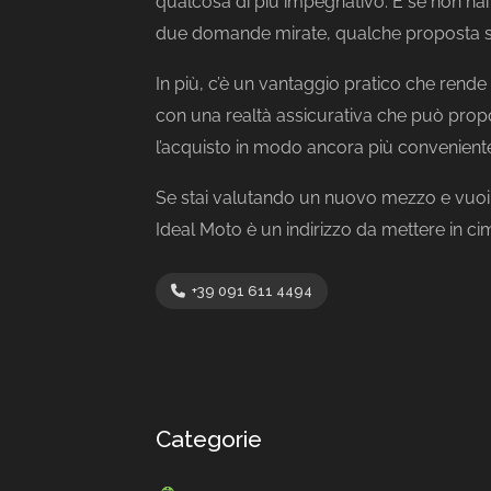
qualcosa di più impegnativo. E se non hai 
due domande mirate, qualche proposta sen
In più, c’è un vantaggio pratico che rende 
con una realtà assicurativa che può propo
l’acquisto in modo ancora più convenient
Se stai valutando un nuovo mezzo e vuoi
Ideal Moto è un indirizzo da mettere in cima
+39 091 611 4494
Categorie