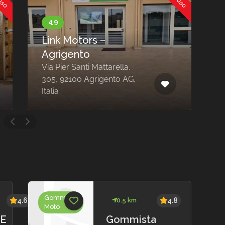
Andala Motors
Ragusa
Viale delle Americhe, 266,
V
97100 Ragusa RG, Italia
A
Noleggio
4.8
1.0 km
5.0
Moto
Di
Mondello