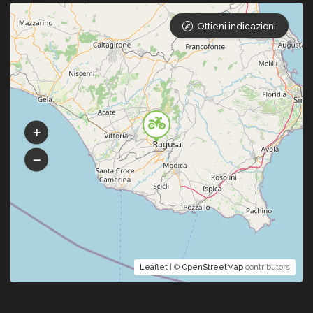
Ottieni indicazioni
Leaflet
| ©
OpenStreetMap
contributors