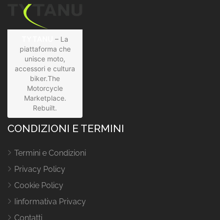
TYTANU
– La
piattaforma che
unisce moto,
accessori e cultura
biker.The
Motorcycle
Marketplace.
Rebuilt.
CONDIZIONI E TERMINI
Termini e Condizioni
Privacy Policy
Cookie Policy
Iinformativa Privacy
Contatti