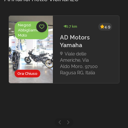
Negozi
0.7 km
4.9
Abbigliamento
Moto
AD Motors
Yamaha
Viale delle
Americhe, Via
Aldo Moro, 97100
Ragusa RG, Italia
Ora Chiuso