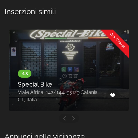
Inserzioni simili
Ora Chiuso
BMW Service
ke
Prestigiaco
 142/144, 95129 Catania
Viale della Region
90145 Palermo PA,
Annunci nelle vicinanze