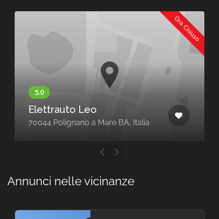
Ora Chiuso
Car & Bike Garage
Via Emilia, 118, 73043 Copertino LE,
Italia
Annunci nelle vicinanze