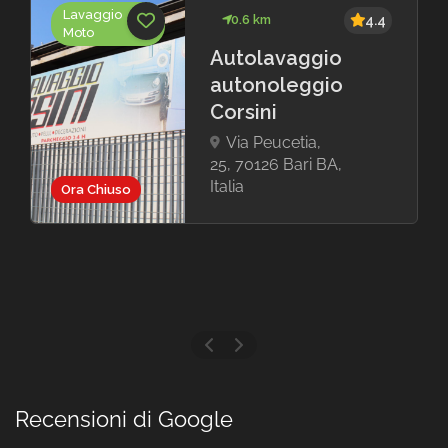
Lavaggio
0.6 km
4.4
Moto
Autolavaggio
autonoleggio
Corsini
Via Peucetia,
25, 70126 Bari BA,
Italia
Ora Chiuso
Recensioni di Google