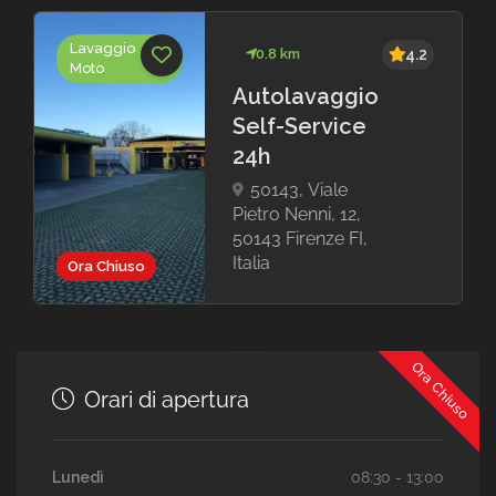
Lavaggio
0.8 km
4.2
Moto
Autolavaggio
Self-Service
24h
50143, Viale
Pietro Nenni, 12,
50143 Firenze FI,
Italia
Ora Chiuso
Ora Chiuso
Orari di apertura
Lunedì
08:30 - 13:00