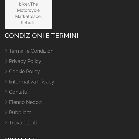
biker.The
Motorcycle
Marketplace.
Rebuilt.
CONDIZIONI E TERMINI
Termini e Condizioni
Privacy Policy
Cookie Policy
Iinformativa Privacy
Contatti
Elenco Negozi
Pubblicità
Trova clienti