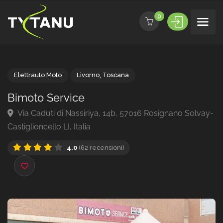
0
Elettrauto Moto
Livorno
,
Toscana
Bimoto Service
Via Caduti di Nassiriya, 14b, 57016 Rosignano Solv
Castiglioncello LI, Italia
4.0
(62 recensioni)