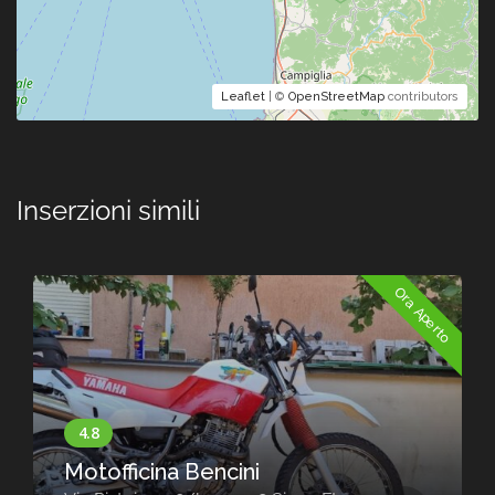
Leaflet
| ©
OpenStreetMap
contributors
Inserzioni simili
Ora Aperto
Motofficina Bencini