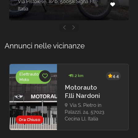
Via Pistoiese, 8/b, 50058 Signa FI,
Italia
Annunci nelle vicinanze
Elettrauto
8.2 km
4.4
Moto
Motorauto
F.lli Nardoni
Via S. Pietro in
Palazzi, 24, 57023
Cecina LI, Italia
Ora Chiuso