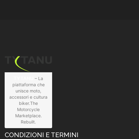
TYTANU
– La
piattaforma che
unisce moto,
accessori e cultura
biker.The
Motorcycle
Marketplace.
Rebuilt.
CONDIZIONI E TERMINI