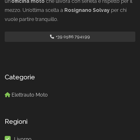
un’
officina moto
che lavora con serietà e rispetto per il
mezzo. Un’ottima scelta a
Rosignano Solvay
per chi
vuole partire tranquillo.
+39 0586 794199
Categorie
Elettrauto Moto
Regioni
Livorno