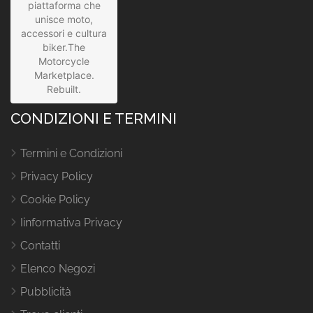
piattaforma che
unisce moto,
accessori e cultura
biker.The
Motorcycle
Marketplace.
Rebuilt.
CONDIZIONI E TERMINI
Termini e Condizioni
Privacy Policy
Cookie Policy
Iinformativa Privacy
Contatti
Elenco Negozi
Pubblicità