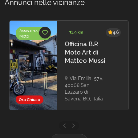
Annunci nelle vicinanze
Assistenza
1.9 km
4.6
Moto
Officina B.R
Moto Art di
Matteo Mussi
Via Emilia, 578,
40068 San
Lazzaro di
Savena BO, Italia
Ora Chiuso