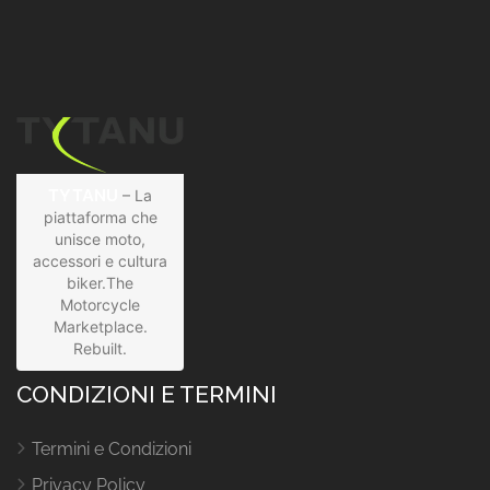
TYTANU
– La
piattaforma che
unisce moto,
accessori e cultura
biker.The
Motorcycle
Marketplace.
Rebuilt.
CONDIZIONI E TERMINI
Termini e Condizioni
Privacy Policy