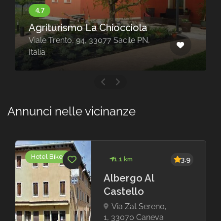
hiocciola
Agriturismo al Pisol
77 Sacile PN,
Via Castello, 7, 33070 C
Italia
Annunci nelle vicinanze
Hotel Biker
1.1 km
3.9
Albergo Al
Castello
Via Zat Sereno,
1, 33070 Caneva