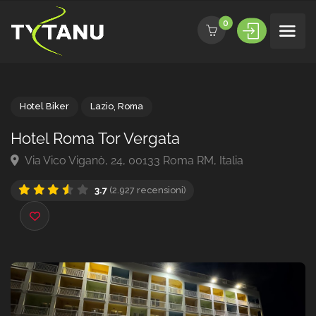
0
Hotel Biker
Lazio
,
Roma
Hotel Roma Tor Vergata
Via Vico Viganò, 24, 00133 Roma RM, Italia
3.7
(2.927 recensioni)