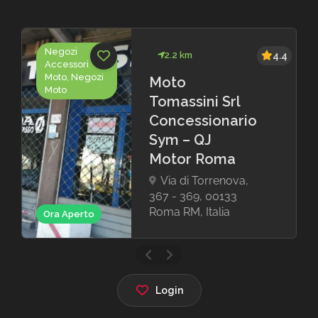
Negozi
2.2 km
4.4
Accessori
Moto, Negozi
Moto
Moto
Tomassini Srl
Concessionario
Sym – QJ
Motor Roma
Via di Torrenova,
367 - 369, 00133
Roma RM, Italia
Ora Aperto
Login