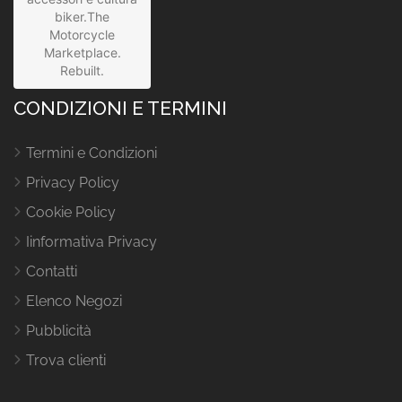
biker.The
Motorcycle
Marketplace.
Rebuilt.
CONDIZIONI E TERMINI
Termini e Condizioni
Privacy Policy
Cookie Policy
Iinformativa Privacy
Contatti
Elenco Negozi
Pubblicità
Trova clienti