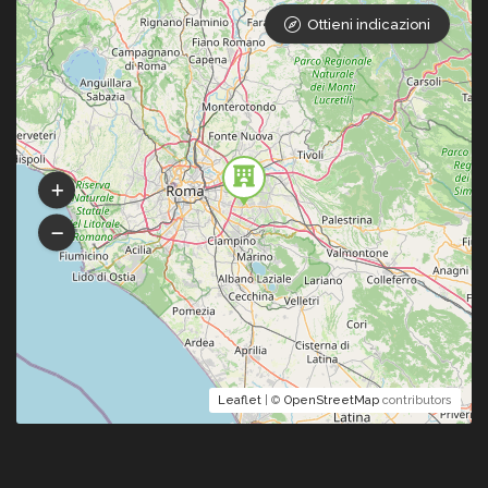
Ottieni indicazioni
Leaflet
| ©
OpenStreetMap
contributors