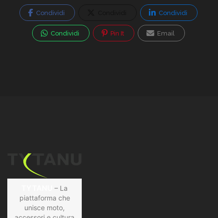
Condividi
Condividi
Condividi
Condividi
Pin It
Email
TYTANU
– La
piattaforma che
unisce moto,
accessori e cultura