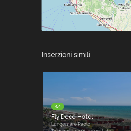
Inserzioni simili
Hotel Domus Termini
Via Giovanni Amendola 77 (
1° Piano / 1st Floor )