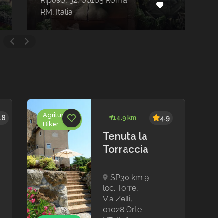
Via della Scafa, 416, 00054
V
Fiumicino RM, Italia
R
Agriturismi
16.1 km
4.7
Biker
Agriturismo
Podere
Calledro
Strada di
Calledro, 7,
05035 Oasi di
San Liberato