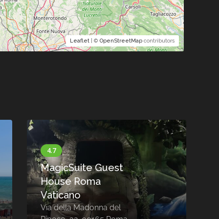
Leaflet
| ©
OpenStreetMap
contributors
Hotel Isola Sacra