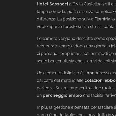
Hotel Sassacci
a Civita Castellana è il 
tappa comoda, pulita e senza complicazioni
differenza. La posizione su Via Flaminia l
vuole ripartire presto senza stress, contan
Le camere vengono descritte come spaziose
recuperare energie dopo una giornata int
ci pensano i proprietari, noti per modi gent
sente benvenuti, sia che si arrivi da soli s
Un elemento distintivo è il
bar
annesso, co
dal caffè del mattino alle
colazioni abbo
partenza. Se ami muoverti su due ruote, 
un
parcheggio ampio
che facilita l’arriv
In più, la gestione è pensata per lasciare li
orario è un dettaglio che, soprattutto in vi