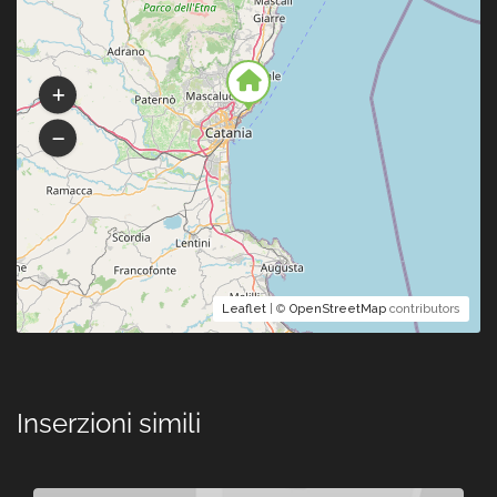
Leaflet
| ©
OpenStreetMap
contributors
Inserzioni simili