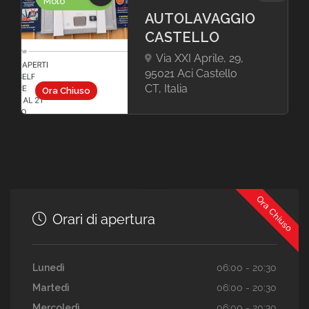
Moto
AUTOLAVAGGIO
CASTELLO
Via XXI Aprile, 29,
95021 Aci Castello
CT, Italia
Ora Chiuso
Ora Chiuso
Orari di apertura
Lunedì
06:00 - 20:30
Martedì
06:00 - 20:30
Mercoledì
06:00 - 20:30