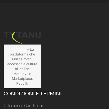
TYTANU
– La
piattaforma che
unisce moto,
accessori e cultura
biker.The
Motorcycle
Marketplace.
Rebuilt.
CONDIZIONI E TERMINI
Termini e Condizioni