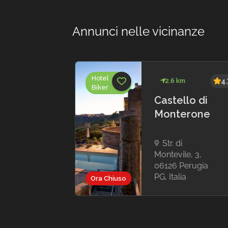
Annunci nelle vicinanze
Hotel
km
3.9
2.6 km
4.
Biker
Castello di
me
Monterone
al di
14,
Str. di
Ponte
Montevile, 3,
 PG,
06126 Perugia
PG, Italia
Ora Chiuso