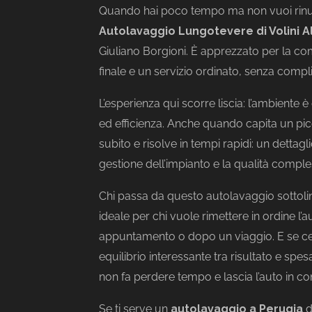
Quando hai poco tempo ma non vuoi rinun
Autolavaggio Lungotevere di Volini 
Giuliano Borgioni. È apprezzato per la co
finale e un servizio ordinato, senza compli
L’esperienza qui scorre liscia: l’ambiente è
ed efficienza. Anche quando capita un picc
subito e risolve in tempi rapidi: un dettagl
gestione dell’impianto e la qualità comples
Chi passa da questo autolavaggio sottol
ideale per chi vuole rimettere in ordine l’
appuntamento o dopo un viaggio. E se cer
equilibrio interessante tra risultato e spes
non fa perdere tempo e lascia l’auto in co
Se ti serve un
autolavaggio a Perugia
d