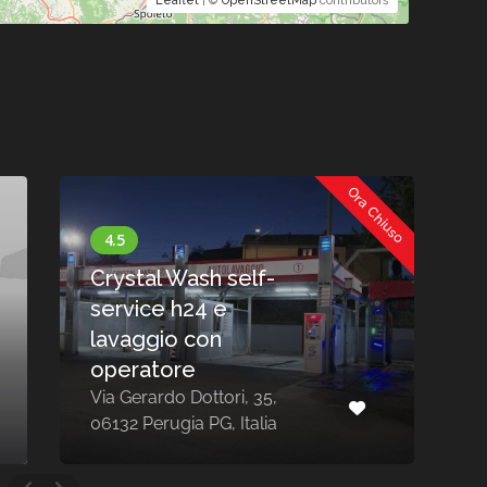
Leaflet
| ©
OpenStreetMap
contributors
Ora Chiuso
Crystal Wash self-
service h24 e
lavaggio con
operatore
Via Gerardo Dottori, 35,
V
06132 Perugia PG, Italia
C