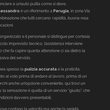
ciare a un’auto pulita come si deve,
Alessandro
è un riferimento a
Perugia
, in zona Via
mbinazione che tutti cercano: rapidità, buona resa
cazioni.
 organizzato e il personale si distingue per cortesia
olo imprevisto tecnico, l’assistenza interviene
io che fa capire quanta attenzione ci sia dietro la
siva del servizio.
inea spesso la
pulizia accurata
e la praticità,
auto al volo prima di andare al lavoro, prima di un
chi anche un’opzione conveniente, qui trovi un
a: la sensazione è quella di un servizio “giusto”, che
ndizioni davvero presentabili.
ove contano la velocità ma anche la serietà,