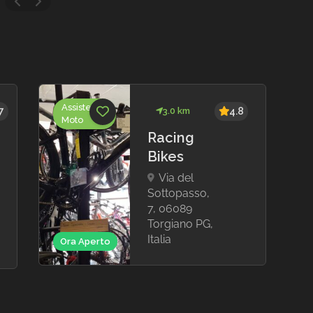
Assistenza
7
3.0 km
4.8
Moto
Racing
Bikes
Via del
Sottopasso,
7, 06089
Torgiano PG,
Italia
Ora Aperto