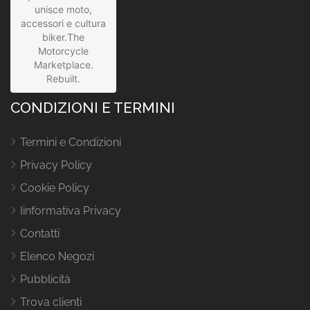
unisce moto,
accessori e cultura
biker.The
Motorcycle
Marketplace.
Rebuilt.
CONDIZIONI E TERMINI
Termini e Condizioni
Privacy Policy
Cookie Policy
Iinformativa Privacy
Contatti
Elenco Negozi
Pubblicità
Trova clienti