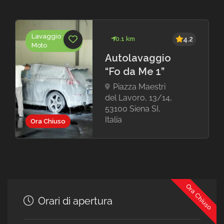
Lavaggio
0.1 km
4.2
Moto
Autolavaggio
“Fo da Me 1”
Piazza Maestri
del Lavoro, 13/14,
53100 Siena SI,
Italia
Ora Chiuso
Ora Chiuso
Orari di apertura