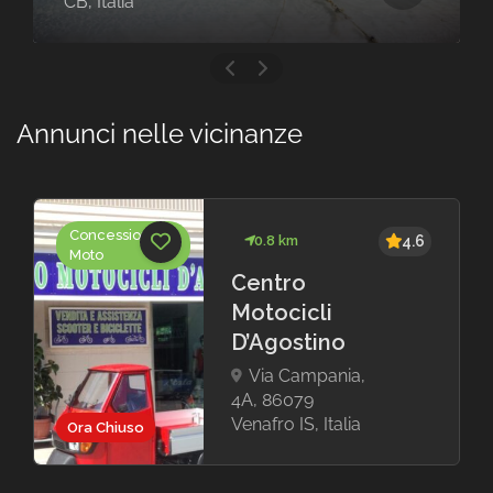
CB, Italia
Annunci nelle vicinanze
Concessionarie
0.8 km
4.6
Moto
Centro
Motocicli
D’Agostino
Via Campania,
4A, 86079
Venafro IS, Italia
Ora Chiuso