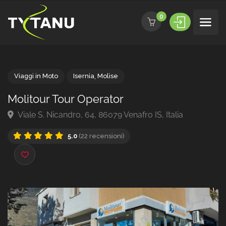
0
Viaggi in Moto
Isernia
,
Molise
Molitour Tour Operator
Viale S. Nicandro, 64, 86079 Venafro IS, Italia
5.0
(22 recensioni)