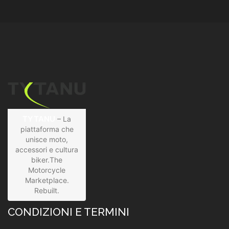
TYTANU
– La
piattaforma che
unisce moto,
accessori e cultura
biker.The
Motorcycle
Marketplace.
Rebuilt.
CONDIZIONI E TERMINI