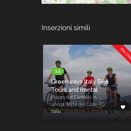
Inserzioni simili
Ora Ch
Greenways Italy Bike
l
Tours and Rental
Piazza del Castello, 5,
021
06031 Torre del Colle PG,
Italia