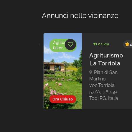
Annunci nelle vicinanze
Agriturismi
 km
4.7
12.1 km
4
Biker
TURISMO
Agriturismo
O LE
La Torriola
IE
Pian di San
Martino
Madonna
voc.Torriola
razie, 20,
57/A, 06059
 Bevagna
Todi PG, Italia
ia
Ora Chiuso