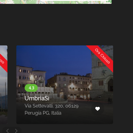
iuso
Ora Chiuso
UmbriaSì
V
Via Settevalli, 320, 06129
0
Perugia PG, Italia
A