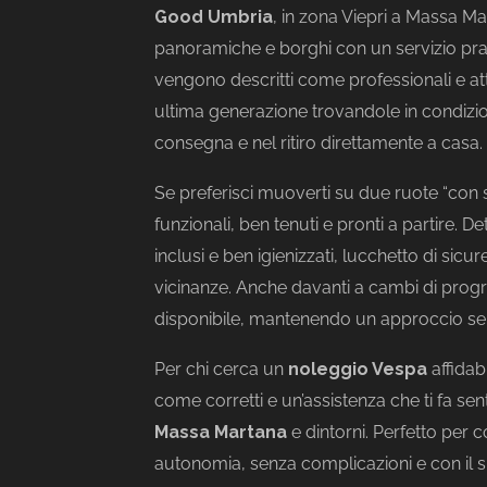
Good Umbria
, in zona Viepri a Massa Ma
panoramiche e borghi con un servizio prat
vengono descritti come professionali e att
ultima generazione trovandole in condizion
consegna e nel ritiro direttamente a casa.
Se preferisci muoverti su due ruote “con st
funzionali, ben tenuti e pronti a partire. D
inclusi e ben igienizzati, lucchetto di sicu
vicinanze. Anche davanti a cambi di prog
disponibile, mantenendo un approccio sem
Per chi cerca un
noleggio Vespa
affidab
come corretti e un’assistenza che ti fa sen
Massa Martana
e dintorni. Perfetto per 
autonomia, senza complicazioni e con il su