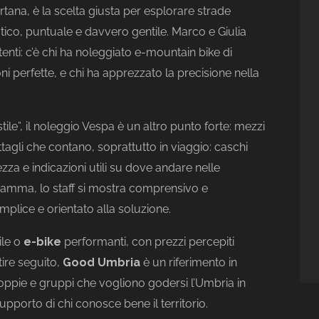
rtana, è la scelta giusta per esplorare strade
ico, puntuale e davvero gentile. Marco e Giulia
enti: c’è chi ha noleggiato e-mountain bike di
i perfette, e chi ha apprezzato la precisione nella
ile”, il noleggio Vespa è un altro punto forte: mezzi
ettagli che contano, soprattutto in viaggio: caschi
rezza e indicazioni utili su dove andare nelle
ramma, lo staff si mostra comprensivo e
plice e orientato alla soluzione.
ile o
e-bike
performanti, con prezzi percepiti
tire seguito,
Good Umbria
è un riferimento in
coppie e gruppi che vogliono godersi l’Umbria in
pporto di chi conosce bene il territorio.