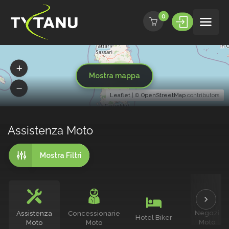
0
10
Mostra mappa
Leaflet
| ©
OpenStreetMap
contributors
Assistenza Moto
Mostra Filtri
Negozi
Assistenza
Concessionarie
Hotel Biker
Moto
Moto
Moto