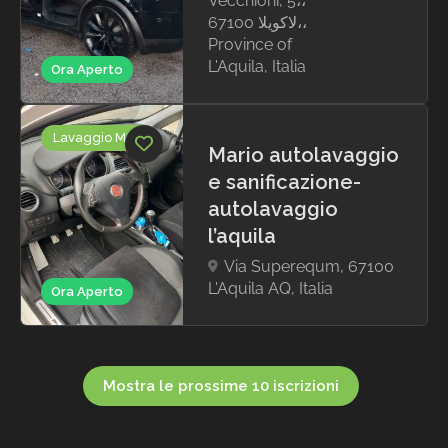
Vecchioni, 5،،
67100 لاكويلا،،
Province of
L'Aquila, Italia
Ora Aperto
Lavaggio Moto
Mario autolavaggio
e sanificazione-
autolavaggio
l’aquila
Via Superequm, 67100
L'Aquila AQ, Italia
Ora Aperto
Mostra le prossime 10 iscrizioni