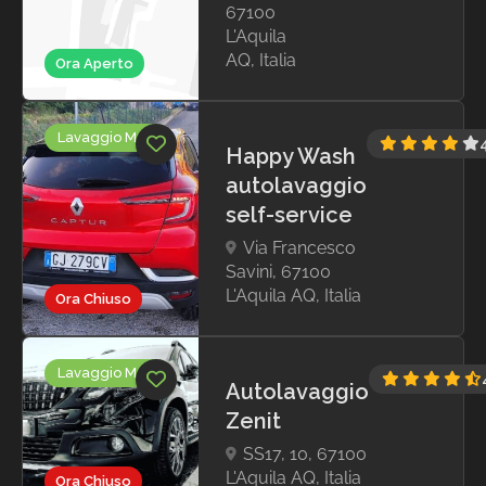
67100
L'Aquila
AQ, Italia
Ora Aperto
Lavaggio Moto
Happy Wash
autolavaggio
self-service
Via Francesco
Savini, 67100
L'Aquila AQ, Italia
Ora Chiuso
Lavaggio Moto
Autolavaggio
Zenit
SS17, 10, 67100
L'Aquila AQ, Italia
Ora Chiuso