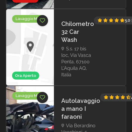
Lavaggio Moto
5.0
Chilometro
32 Car
Wash
S.s. 17 bis
loc, Via Vasca
Penta, 67100
L'Aquila AQ,
Italia
Ora Aperto
Lavaggio Moto
Autolavaggio
a mano I
faraoni
Via Berardino