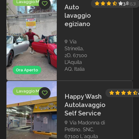
Lavaggio Moto
3.8
(53)
Auto
lavaggio
egiziano
Via
Strinella,
2D, 67100
L'Aquila
AQ, Italia
Ora Aperto
Lavaggio Moto
Happy Wash
Autolavaggio
Self Service
Via Madonna di
Pettino, SNC,
67100 L`aquila