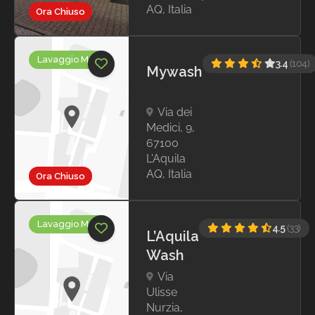
AQ, Italia
Ora Chiuso
Lavaggio Moto
3.4
(104)
Mywash
Via dei
Medici, 9,
67100
L'Aquila
AQ, Italia
Ora Chiuso
Lavaggio Moto
4.5
(33)
L’Aquila
Wash
Via
Ulisse
Nurzia,