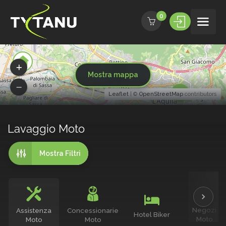
0
5
Mostra mappa
4
Leaflet
| ©
OpenStreetMap
contributors
Lavaggio Moto
Mostra Filtri
Negozi
Assistenza
Concessionarie
Hotel Biker
Moto
Moto
Moto