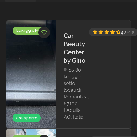
Lavaggio Moto
4.7
(49)
Car
Beauty
Center
by Gino
Ss 80
km 3900
sotto i
locali di
Romantica,
67100
L'Aquila
AQ, Italia
Ora Aperto