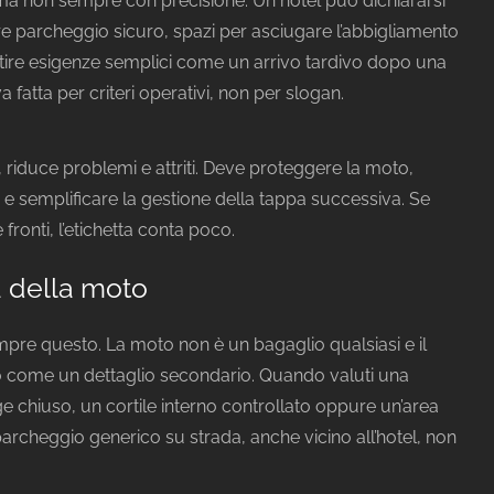
 ma non sempre con precisione. Un hotel può dichiararsi
ere parcheggio sicuro, spazi per asciugare l’abbigliamento
stire esigenze semplici come un arrivo tardivo dopo una
 fatta per criteri operativi, non per slogan.
a, riduce problemi e attriti. Deve proteggere la moto,
ota e semplificare la gestione della tappa successiva. Se
 fronti, l’etichetta conta poco.
za della moto
empre questo. La moto non è un bagaglio qualsiasi e il
o come un dettaglio secondario. Quando valuti una
age chiuso, un cortile interno controllato oppure un’area
archeggio generico su strada, anche vicino all’hotel, non