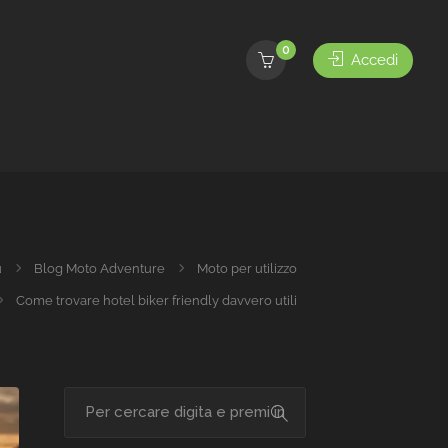
0
Accedi
u
Blog Moto Adventure
Moto per utilizzo
Come trovare hotel biker friendly davvero utili