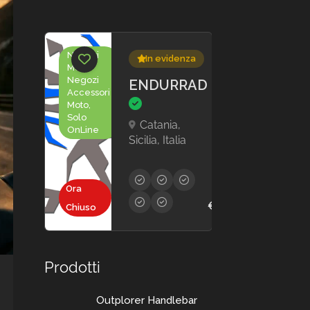
Negozi
In evidenza
Moto,
Negozi
ENDURRAD
Accessori
Moto,
Solo
Catania,
OnLine
Sicilia, Italia
Ora
€30,00 - €2.000,0
Chiuso
Prodotti
Outplorer Handlebar