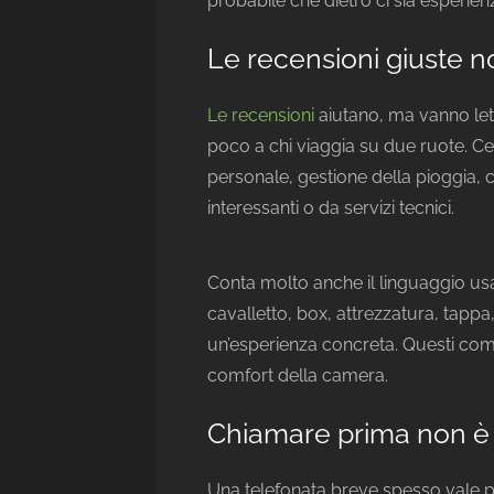
probabile che dietro ci sia esperienz
Le recensioni giuste n
Le recensioni
aiutano, ma vanno lette 
poco a chi viaggia su due ruote. Cer
personale, gestione della pioggia, 
interessanti o da servizi tecnici.
Conta molto anche il linguaggio us
cavalletto, box, attrezzatura, tapp
un’esperienza concreta. Questi com
comfort della camera.
Chiamare prima non è 
Una telefonata breve spesso vale p