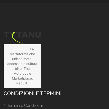
TYTANU
– La
piattaforma che
unisce moto,
accessori e cultura
biker.The
Motorcycle
Marketplace.
Rebuilt.
CONDIZIONI E TERMINI
Termini e Condizioni