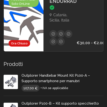
ENDURRAD
Solo OnLine
Catania,
Sicilia, Italia
€30,00 - €2.000
Ora Chiuso
Prodotti
Outplorer Handlebar Mount Kit P100-A –
Supporto smartphone per manubri
107,00
€
+ IVA se applicabile
Outplorer P100-B – Kit supporto specchietto