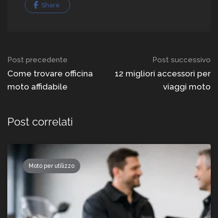
Share
Navigazione
Post precedente
Post successivo
del
Come trovare officina
12 migliori accessori per
moto affidabile
viaggi moto
post
Post correlati
Moto per utilizzo