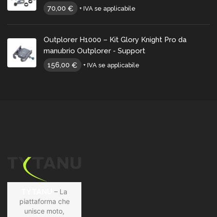
70,00
€
+ IVA se applicabile
Outplorer H1000 – Kit Glory Knight Pro da
manubrio Outplorer - Support
156,00
€
+ IVA se applicabile
TYTANU
– La
piattaforma che
unisce moto,