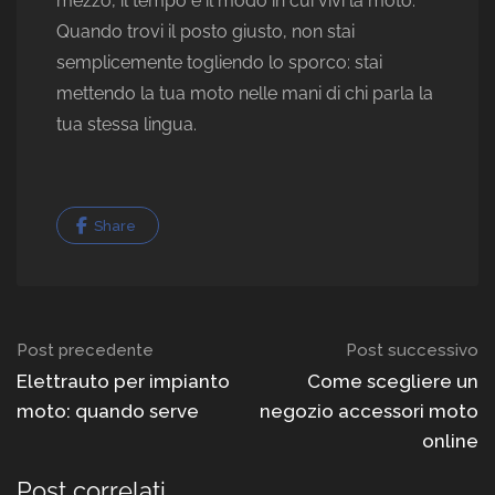
mezzo, il tempo e il modo in cui vivi la moto.
Quando trovi il posto giusto, non stai
semplicemente togliendo lo sporco: stai
mettendo la tua moto nelle mani di chi parla la
tua stessa lingua.
Share
Navigazione
Post precedente
Post successivo
del
Elettrauto per impianto
Come scegliere un
moto: quando serve
negozio accessori moto
post
online
Post correlati