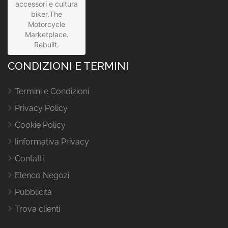
accessori e cultura
biker.The
Motorcycle
Marketplace.
Rebuilt.
CONDIZIONI E TERMINI
Termini e Condizioni
Privacy Policy
Cookie Policy
Iinformativa Privacy
Contatti
Elenco Negozi
Pubblicità
Trova clienti