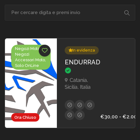
Negozi Moto,
In evidenza
Negozi
Accessori Moto,
ENDURRAD
Solo OnLine
Catania,
Sicilia, Italia
€30,00 - €2.000
Ora Chiuso