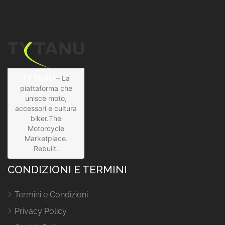
TYTANU
– La
piattaforma che
unisce moto,
accessori e cultura
biker.The
Motorcycle
Marketplace.
Rebuilt.
CONDIZIONI E TERMINI
Termini e Condizioni
Privacy Policy