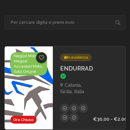
Negozi Moto,
In evidenza
Negozi
Accessori Moto,
ENDURRAD
Solo OnLine
Catania,
Sicilia, Italia
€30,00 - €2.000
Ora Chiuso