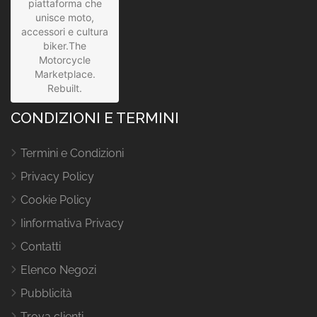
piattaforma che
unisce moto,
accessori e cultura
biker.The
Motorcycle
Marketplace.
Rebuilt.
CONDIZIONI E TERMINI
Termini e Condizioni
Privacy Policy
Cookie Policy
Iinformativa Privacy
Contatti
Elenco Negozi
Pubblicità
Trova clienti