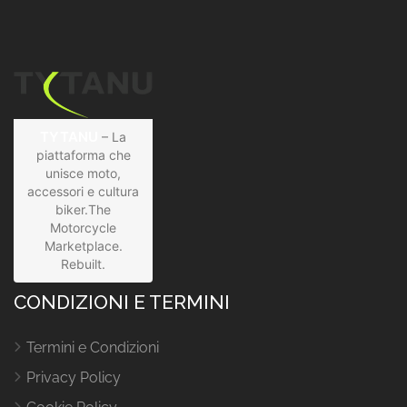
TYTANU
– La
piattaforma che
unisce moto,
accessori e cultura
biker.The
Motorcycle
Marketplace.
Rebuilt.
CONDIZIONI E TERMINI
Termini e Condizioni
Privacy Policy