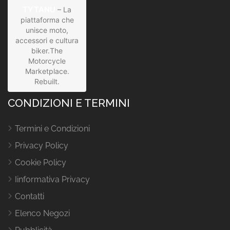
TYTANU
– La
piattaforma che
unisce moto,
accessori e cultura
biker.The
Motorcycle
Marketplace.
Rebuilt.
CONDIZIONI E TERMINI
Termini e Condizioni
Privacy Policy
Cookie Policy
Iinformativa Privacy
Contatti
Elenco Negozi