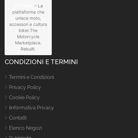
TYTANU
– La
piattaforma che
unisce moto,
accessori e cultura
biker.The
Motorcycle
Marketplace.
Rebuilt.
CONDIZIONI E TERMINI
Termini e Condizioni
Privacy Policy
Cookie Policy
Iinformativa Privacy
Contatti
Elenco Negozi