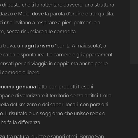
po di posto che ti fa rallentare davvero: una struttura
zzo e Moio, dove la parola d’ordine è tranquillità.
i che invitano a respirare a pieni polmoni e a
e, senza rinunciare alle comodità.
a trova: un
agriturismo
“con la A maiuscola”, a
 è calda e spontanea. Le camere e gli appartamenti
 pensati per chi viaggia in coppia ma anche per le
i comode e libere.
cucina genuina
fatta con prodotti freschi
ce di valorizzare il territorio senza artifici. Dalla
uella del km zero e dei sapori locali, con porzioni
. Il risultato è un soggiorno che unisce relax e
he fa la differenza.
zo
tra natura, quiete e sapori etnei, Borgo San