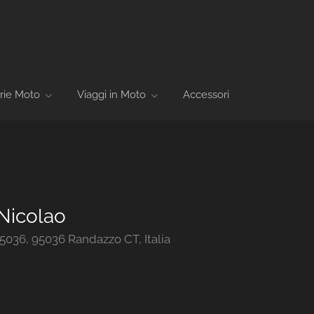
rie Moto
Viaggi in Moto
Accessori
Nicolao
036, 95036 Randazzo CT, Italia