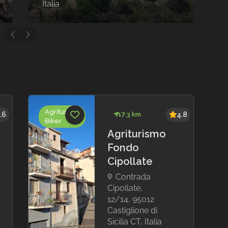
Italia
R
Agriturismi
.6
17.3 km
4.8
Biker
Agriturismo
Fondo
Cipollate
Contrada
Cipollate,
12/14, 95012
Castiglione di
Sicilia CT, Italia