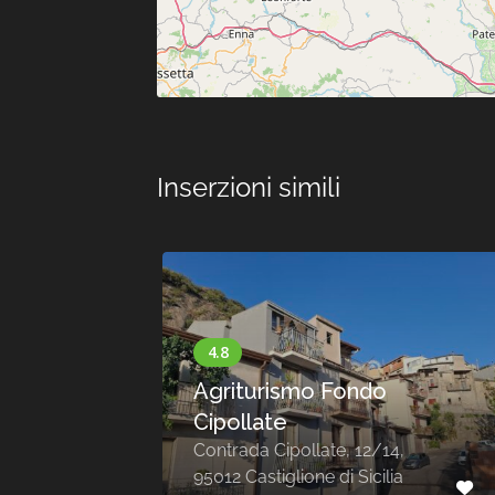
Inserzioni simili
e
Agriturismo Fondo
Cipollate
FK,
1014
Contrada Cipollate, 12/14,
o
95012 Castiglione di Sicilia