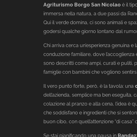
Agriturismo Borgo San Nicolao
è il ti
immersa nella natura, a due passi da Randa
Qui il verde domina, ci sono animali e spaz
godersi qualche giorno lontano dal rumor
Chi arriva cerca un’esperienza genuina e l
conduzione familiare, dove l’accoglienza
sono descritti come ampi, curati e puliti,
famiglie con bambini che vogliono sentirs
Il vero punto forte, però, è la tavola: una
dell’azienda, semplice ma ben eseguita, capa
colazione al pranzo e alla cena, l’idea è q
che soddisfano e ingredienti che si sentono
buon cibo, con quell’attenzione “di casa” c
Se stai pianificando una pausa in
Randaz