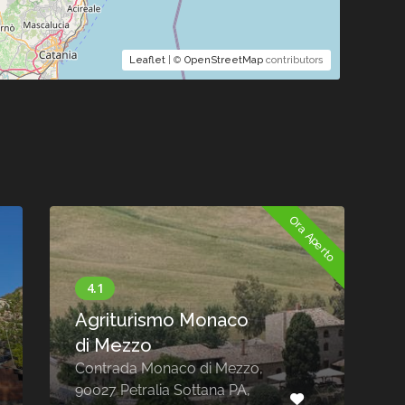
Leaflet
| ©
OpenStreetMap
contributors
Ora Aperto
Agriturismo Monaco
di Mezzo
Contrada Monaco di Mezzo,
90027 Petralia Sottana PA,
C