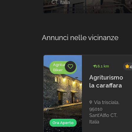
CT, Italia
Annunci nelle vicinanze
Agriturismi
 km
4.9
16.1 km
4
Biker
|
Agriturismo
zia
la caraffara
i
Via trisciala,
ator
95010
Sant'Alfio CT,
a
Italia
Ora Aperto