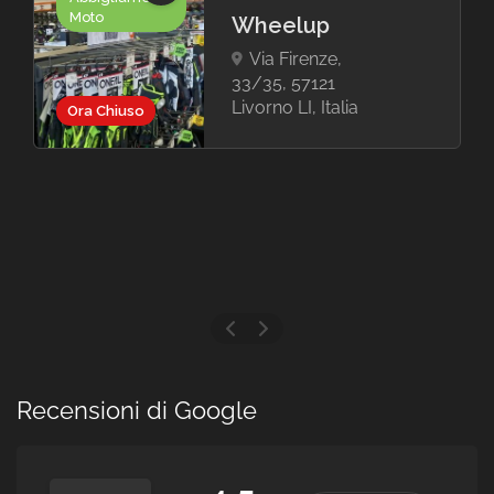
Wheelup
Via Firenze,
33/35, 57121
Livorno LI, Italia
so
Ora Chiuso
Recensioni di Google