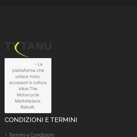
TYTANU
– La
piattaforma che
unisce moto,
accessori e cultura
biker.The
Motorcycle
Marketplace.
Rebuilt.
CONDIZIONI E TERMINI
Termini e Condizioni