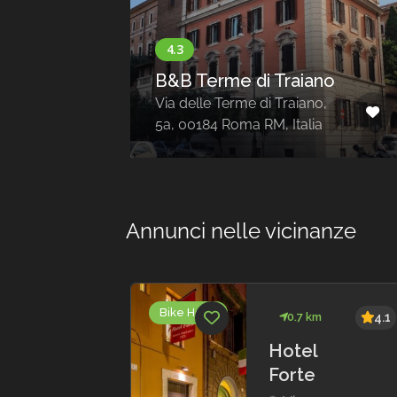
B&B Terme di Traiano
6
Via delle Terme di Traiano,
5a, 00184 Roma RM, Italia
Annunci nelle vicinanze
Bike Hotel
km
3.6
0.7 km
4.1
ampo
Hotel
io
Forte