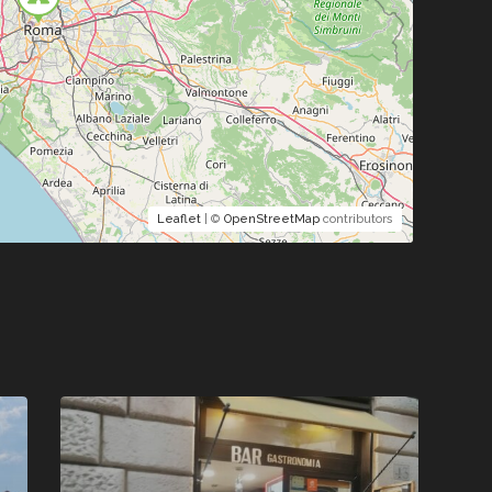
Leaflet
| ©
OpenStreetMap
contributors