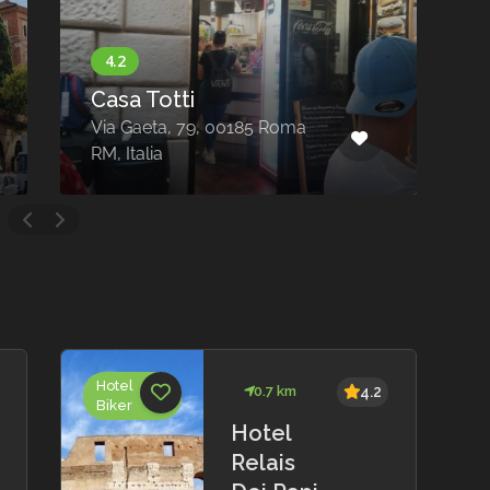
Casa Totti
Via Gaeta, 79, 00185 Roma
V
RM, Italia
0
Hotel
0.7 km
4.2
Biker
Hotel
Relais