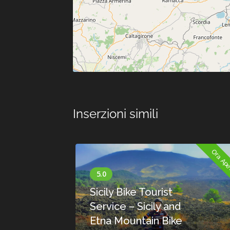
Inserzioni simili
Ora Aperto
Bike Tourist
e – Sicily and
ountain Bike