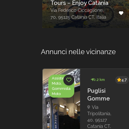
– Enjoy Catania
Shell Travel Ag
rico Ciccaglione,
Via Monsignor Ventim
5 Catania CT, Italia
95, 95131 Catania CT, 
Annunci nelle vicinanze
Assistenza
km
4.7
0.2 km
4.7
Moto,
Gommista
Etna
Puglisi
Moto
rer,
Gomme
Via
s
Tripolitania,
40, 95127
Etna
Catania CT,