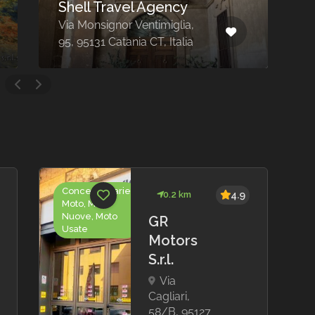
ency
Panama Travel
iglia,
Viale Mario Rapisardi, 495,
Italia
95123 Catania CT, Italia
Concessionarie
0.2 km
4.9
Moto, Moto
Nuove, Moto
GR
Usate
Motors
S.r.l.
Via
Cagliari,
58/B, 95127