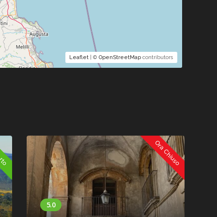
Leaflet
| ©
OpenStreetMap
contributors
Ora Chiuso
O