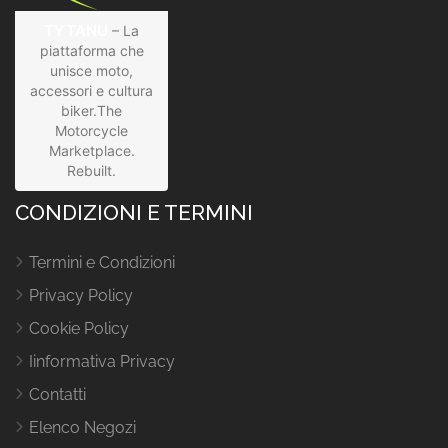
TYTANU
– La
piattaforma che
unisce moto,
accessori e cultura
biker.The
Motorcycle
Marketplace.
Rebuilt.
CONDIZIONI E TERMINI
Termini e Condizioni
Privacy Policy
Cookie Policy
Iinformativa Privacy
Contatti
Elenco Negozi