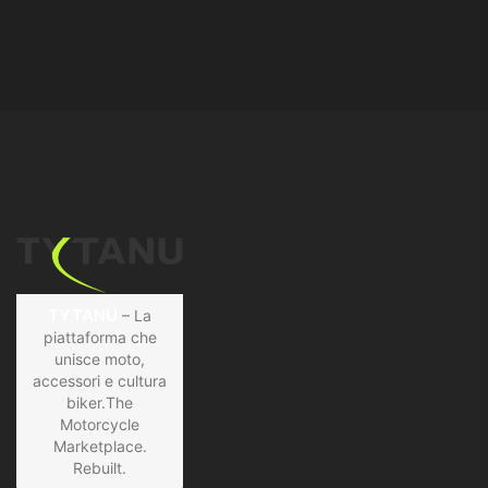
TYTANU
– La
piattaforma che
unisce moto,
accessori e cultura
biker.The
Motorcycle
Marketplace.
Rebuilt.