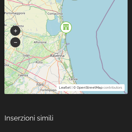
Leaflet
| ©
OpenStreetMap
contributors
Inserzioni simili