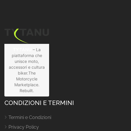
TYTANU
– La
piattaforma che
unisce moto,
accessori e cultura
biker.The
Motorcycle
Marketplace.
Rebuilt.
CONDIZIONI E TERMINI
Termini e Condizioni
Privacy Policy