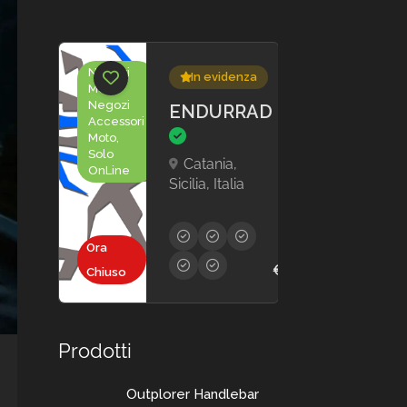
Negozi
In evidenza
Moto,
Negozi
ENDURRAD
Accessori
Moto,
Solo
Catania,
OnLine
Sicilia, Italia
Ora
€30,00 - €2.000,0
Chiuso
Prodotti
Outplorer Handlebar