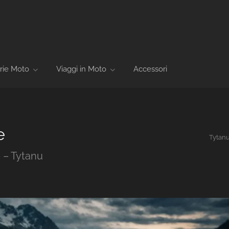
rie Moto
Viaggi in Moto
Accessori
e
Tytan
o – Tytanu