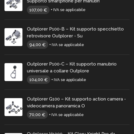
Supporto smartphone per manubri
107,00
€
+ IVA se applicabile
Outplorer P100-B – Kit supporto specchietto
retrovisore Outplorer - Su
94,00
€
+ IVA se applicabile
Outplorer P100-C – Kit supporto manubrio
universale a collare Outplore
104,00
€
+ IVA se applicabile
Outplorer G100 – Kit supporto action camera -
videocamera panoramica O
70,00
€
+ IVA se applicabile
Outplorer H1000 – Kit Glory Knight Pro da