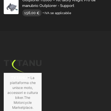
manubrio Outplorer - Support
156,00
€
+ IVA se applicabile
TYTANU
– La
piattaforma che
unisce moto,
accessori e cultura
biker.The
Motorcycle
Marketplace.