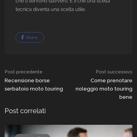
che ti servono davvero. È lì che una scelta
tecnica diventa una scelta utile.
Share
Navigazione
Post precedente
Post successivo
del
Recensione borse
Come prenotare
serbatoio moto touring
noleggio moto touring
post
bene
Post correlati