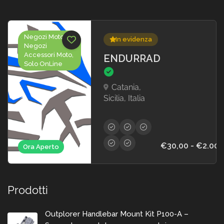
Negozi Moto,
In evidenza
Negozi
Accessori Moto,
ENDURRAD
Solo OnLine
Catania,
Sicilia, Italia
€30,00 - €2.000
Ora Aperto
Prodotti
Outplorer Handlebar Mount Kit P100-A –