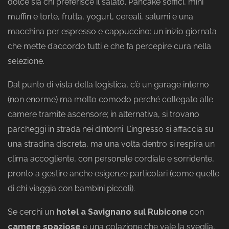
dolce sia chi preferisce il salato. Pancake soffici, mini
muffin e torte, frutta, yogurt, cereali, salumi e una
macchina per espresso e cappuccino: un inizio giornata
che mette d’accordo tutti e che fa percepire cura nella
selezione.
Dal punto di vista della logistica, c’è un garage interno
(non enorme) ma molto comodo perché collegato alle
camere tramite ascensore; in alternativa, si trovano
parcheggi in strada nei dintorni. L’ingresso si affaccia su
una stradina discreta, ma una volta dentro si respira un
clima accogliente, con personale cordiale e sorridente,
pronto a gestire anche esigenze particolari (come quelle
di chi viaggia con bambini piccoli).
Se cerchi un
hotel a Savignano sul Rubicone
con
camere spaziose
e una colazione che vale la sveglia,