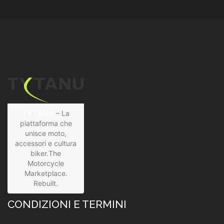
TYTANU
– La
piattaforma che
unisce moto,
accessori e cultura
biker.The
Motorcycle
Marketplace.
Rebuilt.
CONDIZIONI E TERMINI