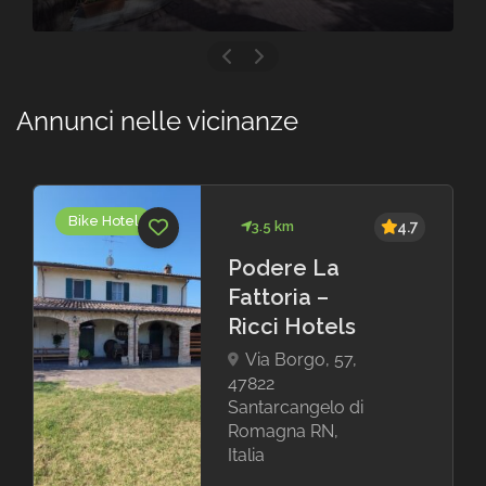
Annunci nelle vicinanze
Bike Hotel
3.5 km
4.7
Podere La
Fattoria –
Ricci Hotels
Via Borgo, 57,
47822
Santarcangelo di
Romagna RN,
Italia