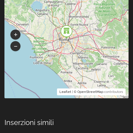
Leaflet
| ©
OpenStreetMap
contributors
Inserzioni simili