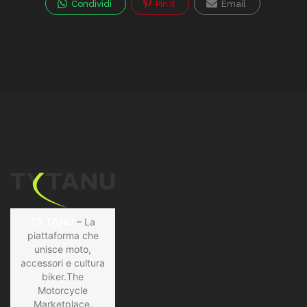
Condividi
Pin It
Email
TYTANU
– La
piattaforma che
unisce moto,
accessori e cultura
biker.The
Motorcycle
Marketplace.