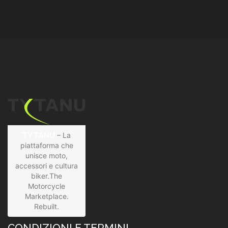
TYTANU
– La
piattaforma che
unisce moto,
accessori e cultura
biker.The
Motorcycle
Marketplace.
Rebuilt.
CONDIZIONI E TERMINI